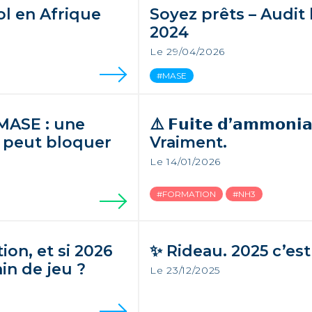
l en Afrique
Soyez prêts – Audit 
2024
Le 29/04/2026
#MASE
 MASE : une
⚠️ 𝗙𝘂𝗶𝘁𝗲 𝗱’𝗮𝗺𝗺𝗼𝗻
i peut bloquer
Vraiment.
Le 14/01/2026
#FORMATION
#NH3
ion, et si 2026
✨ Rideau. 2025 c’est 
ain de jeu ?
Le 23/12/2025