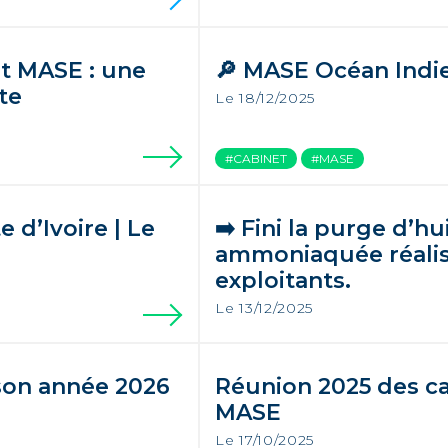
it MASE : une
🔎 MASE Océan Indi
te
Le 18/12/2025
#CABINET
#MASE
 d’Ivoire | Le
➡️ Fini la purge d’hu
ammoniaquée réalis
exploitants.
Le 13/12/2025
son année 2026
Réunion 2025 des c
MASE
Le 17/10/2025