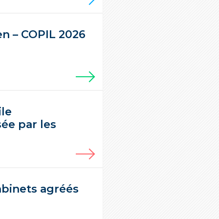
en – COPIL 2026
ile
ée par les
abinets agréés