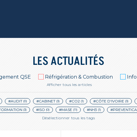
LES ACTUALITÉS
gement QSE
Réfrigération & Combustion
Inf
Afficher tous les articles
#AUDIT
#CABINET
#CO2
#CÔTE D'IVOIRE
(0)
(3)
(1)
(3)
FORMATION
#ISO
#MASE
#NH3
#PREVENTICA
(3)
(0)
(11)
(1)
Désélectionner tous les tags