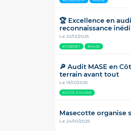
#AGRÉMENT
#MASE
🏆 Excellence en aud
reconnaissance inédi
Le 22/12/2025
#CABINET
#MASE
🔎 Audit MASE en Côte
terrain avant tout
Le 15/12/2025
#CÔTE D'IVOIRE
Masecotte organise 
Le 24/10/2025