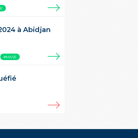
SE
2024 à Abidjan
#MASE
uéfié