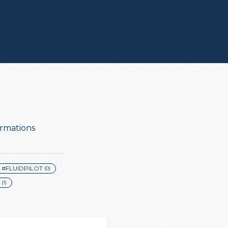
ormations
#FLUIDPILOT
(0)
(1)