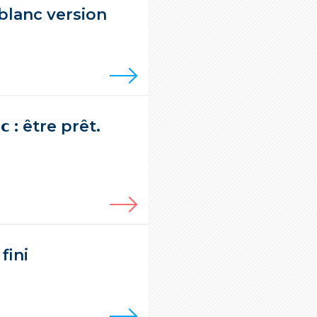
blanc version
𝗮𝗰 : être prêt.
fini